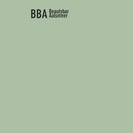
BBA
Beautybar
Aalsmeer