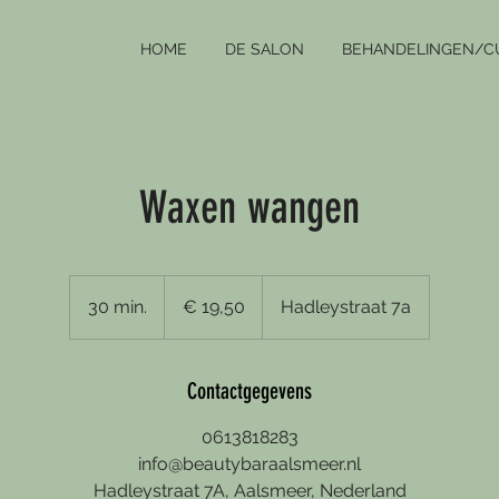
HOME
DE SALON
BEHANDELINGEN/C
Waxen wangen
19,50
euro
30 min.
3
€ 19,50
Hadleystraat 7a
0
m
i
Contactgegevens
n
0613818283
.
info@beautybaraalsmeer.nl
Hadleystraat 7A, Aalsmeer, Nederland