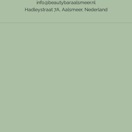
info@beautybaraalsmeer.nl
i
Hadleystraat 7A, Aalsmeer, Nederland
n
.