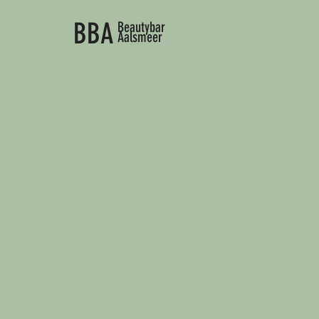
BBA
Beautybar
Aalsmeer