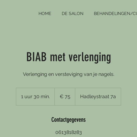
HOME
DE SALON
BEHANDELINGEN/C
BIAB met verlenging
Verlenging en versteviging van je nagels.
75
euro
1 uur 30 min.
1
€ 75
Hadleystraat 7a
u
u
3
Contactgegevens
0
0613818283
m