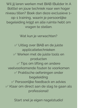
Wil jij leren werken met BIAB (Builder In A
Bottle) en jouw techniek naar een hoger
niveau tillen? Boek dan deze exclusieve 1-
op-1 training, waarin je persoonlijke
begeleiding krijgt en alle ruimte hebt om
vragen te stellen.
Wat kun je verwachten?
✅ Uitleg over BIAB en de juiste
applicatietechnieken
✅ Werken met de juiste tools en
producten
✅ Tips om lifting en andere
veelvoorkomende fouten te voorkomen
✅ Praktische oefeningen onder
begeleiding
✅ Persoonlijke feedback en advies
✅ Klaar om direct aan de slag te gaan als
professional!
Start snel je eigen nagelstudio!