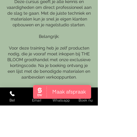
Deze cursus geeft je alle kennis en
vaardigheden om direct professioneel aan
de slag te gaan. Met de juiste techniek en
materialen kun je snel je eigen klanten
opbouwen en je nagelstudio starten.
Belangrijk:
Voor deze training heb je zelf producten
nodig, die je vooraf moet inkopen bij THE
BLOOM groothandel met onze exclusieve
kortingscode. Na je boeking ontvang je
een lijst met de benodigde materialen en
aanbevolen verkooppunten.
Details:
Bel
Email
Whatsapp
Boek nu
⏳ Duur: 4 uur
📍 Locatie: Hadleystraat 7a
💰 Kosten: €439,00 (exclusief materialen)
👩‍🎓 Voor wie: Geschikt voor zowel
beginners als gevorderden
Na het boeken ontvang je een bevestiging